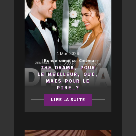
1 Mar, 2026
|
Bande-annonce
,
Cinéma
THE DRAMA, POUR
LE MEILLEUR, OUI,
MAIS POUR LE
PIRE…?
LIRE LA SUITE