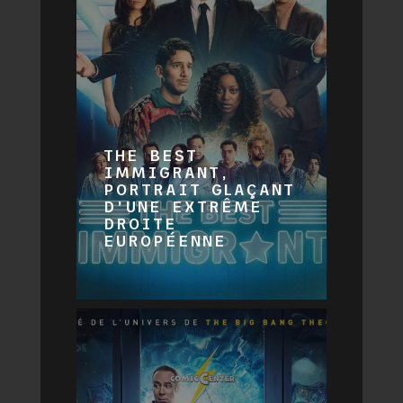
THE BEST
IMMIGRANT,
PORTRAIT GLAÇANT
D’UNE EXTRÊME
DROITE
EUROPÉENNE