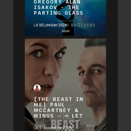
GREGORY ALAN
ISAKOV – THE
PARTING GLASS
Le
15 janvier 2026
[THE BEAST IN
ME] PAUL
MCCARTNEY &
WINGS – « LET
Le
5 décembre 2025