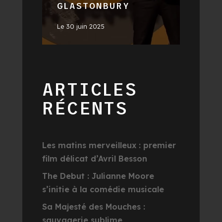
GLASTONBURY
Le
30 juin 2025
ARTICLES
RÉCENTS
Les matins merveilleux : premier
film délicat d’Avril Besson
The Debut : Julianne Moore
s’initie à la comédie musicale
Sa Majesté des Mouches :
sauvagerie sublime