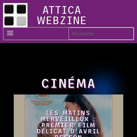
ATTICA
WEBZINE
CINÉMA
LES MATINS
MERVEILLEUX :
PREMIER FILM
DÉLICAT D’AVRIL