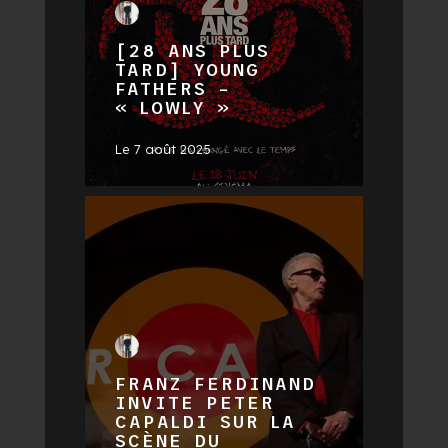
[28 ANS PLUS
TARD] YOUNG
FATHERS –
« LOWLY »
Le
7 août 2025
FRANZ FERDINAND
INVITE PETER
CAPALDI SUR LA
SCÈNE DU