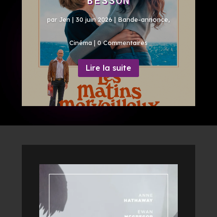
BESSON
par
Jen
|
30 juin 2026
|
Bande-annonce
,
Cinéma
| 0 Commentaires
Lire la suite