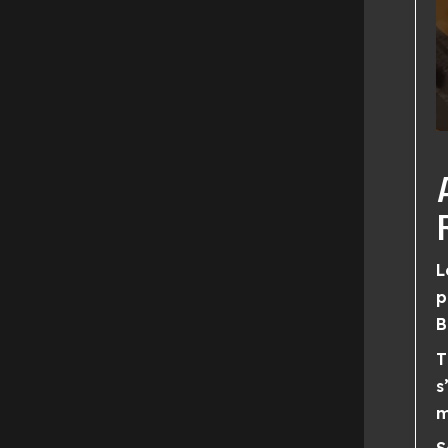
L
p
B
T
s
m