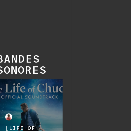
BANDES
SONORES
[LIFE OF