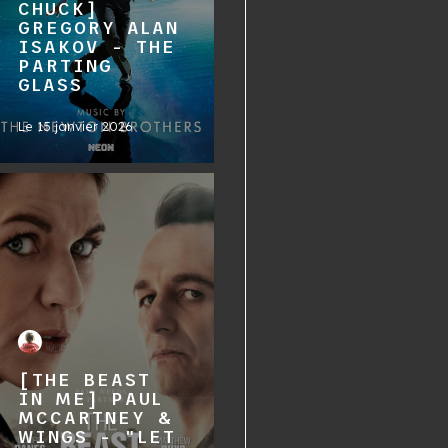
CHUCK]
GREGORY ALAN
ISAKOV - THE
PARTING
GLASS
Le
15 janvier 2026
[THE BEAST
IN ME] PAUL
MCCARTNEY &
WINGS - "LET