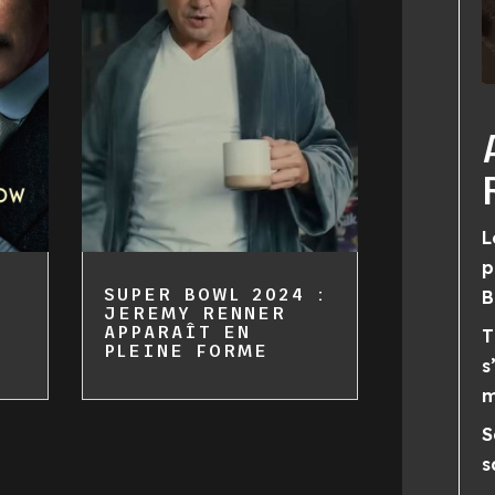
L
p
SUPER BOWL 2024 :
B
JEREMY RENNER
APPARAÎT EN
T
PLEINE FORME
s
m
S
s