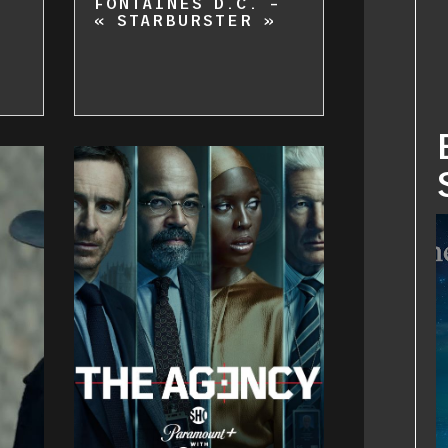
FONTAINES D.C. –
« STARBURSTER »