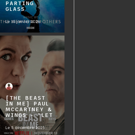
PARTING
GLASS
Le
15 janvier 2026
[THE BEAST
IN ME] PAUL
MCCARTNEY &
WINGS - "LET
Le
5 décembre 2025