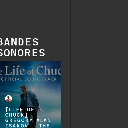
BANDES
SONORES
[LIFE OF
CHUCK]
GREGORY ALAN
ISAKOV - THE