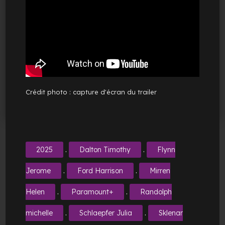
Crédit photo : capture d'écran du trailer
.
.
2025
Dalton Timothy
Flynn
.
.
Jerome
Ford Harrison
Mirren
.
.
Helen
Paramount+
Randolph
.
.
michelle
Schlaepfer Julia
Sklenar