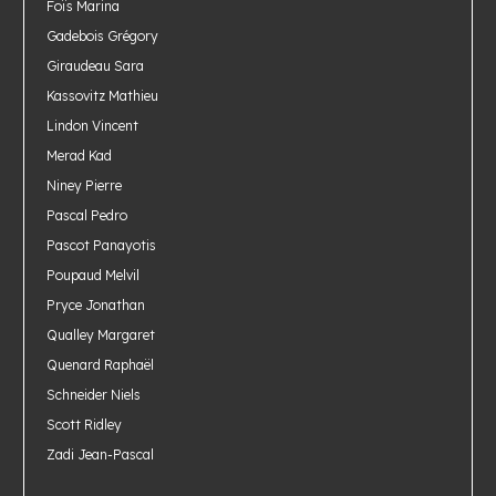
Foïs Marina
Gadebois Grégory
Giraudeau Sara
Kassovitz Mathieu
Lindon Vincent
Merad Kad
Niney Pierre
Pascal Pedro
Pascot Panayotis
Poupaud Melvil
Pryce Jonathan
Qualley Margaret
Quenard Raphaël
Schneider Niels
Scott Ridley
Zadi Jean-Pascal