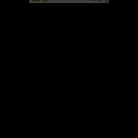
26 JANVIER 2026
UN CASTING ALLÉCHANT
POUR LA NOUVELLE
SAISON DE BEEF
C’était en 2023, la série Acharnés (Beef, en
VO) avait fait l’effet d’une petite bombe
avec ton ton subversif et son humour
grinçant. La saison 1 mettait en vedette
Steven Yeun et Ali Wong dans les rôles de
deux inconnus dont l’implication dans un
incident de voiture, dégénère en une
querelle interminable et qui prenaient […]