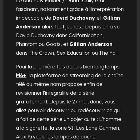
Le duo Fow Mulder / Dana Scully était
fascinant, notamment grâce à l'interprétation
impeccable de
David Duchovny
et
Gillian
Anderson
alors tout jeunes... Depuis on a vu
David Duchovny dans
Californication
,
Phantom
ou
Goats
, et
Giliian Anderson
dans
The Crown
,
Sex Education
ou
The Fall
.
Pour la première fois depuis bien longtemps
M6+
, la plateforme de streaming de la chaîne
télé du même nom propose enfin de
revisionner l'intégralité de la série
gratuitement. Depuis le 27 mai, donc, vous
allez pouvoir découvrir ou redécouvrir ce qui
a fait de cette série un objet culte : L'homme
à la cigarette, la zone 51, Les Lone Gunmen,
Alex Krycek, les lampes de poche