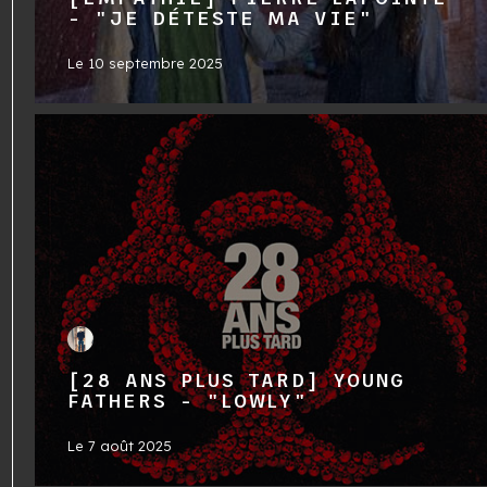
- "JE DÉTESTE MA VIE"
Le
10 septembre 2025
[28 ANS PLUS TARD] YOUNG
FATHERS - "LOWLY"
Le
7 août 2025