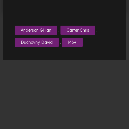
.
.
Anderson Gillian
Carter Chris
.
Duchovny David
M6+