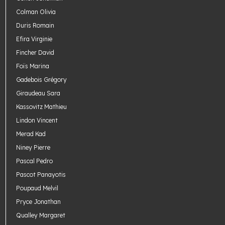
Colman Olivia
Duris Romain
Efira Virginie
Fincher David
Foïs Marina
Gadebois Grégory
Giraudeau Sara
Kassovitz Mathieu
Lindon Vincent
Merad Kad
Niney Pierre
Pascal Pedro
Pascot Panayotis
Poupaud Melvil
Pryce Jonathan
Qualley Margaret