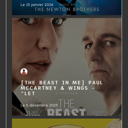
Le
15 janvier 2026
[THE BEAST IN ME] PAUL
MCCARTNEY & WINGS -
"LET
Le
5 décembre 2025