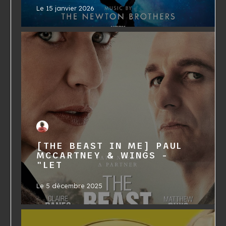
Le
15 janvier 2026
[THE BEAST IN ME] PAUL
MCCARTNEY & WINGS -
"LET
Le
5 décembre 2025