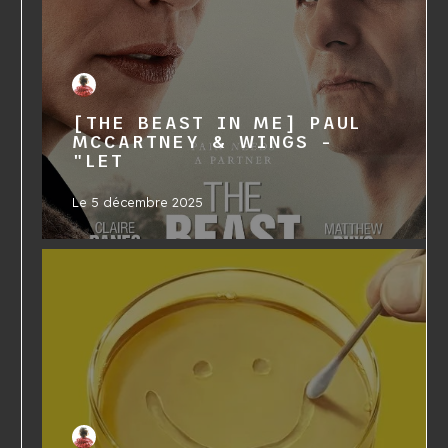
[THE BEAST IN ME] PAUL
MCCARTNEY & WINGS -
"LET
Le
5 décembre 2025