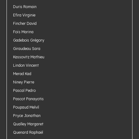
Duris Romain
Efira Virginie
Fincher David
Foïs Marina
Gadebois Grégory
Giraudeau Sara
Kassovitz Mathieu
Lindon Vincent
Merad Kad
Niney Pierre
Pascal Pedro
Pascot Panayotis
Poupaud Melvil
Pryce Jonathan
Qualley Margaret
Quenard Raphaël