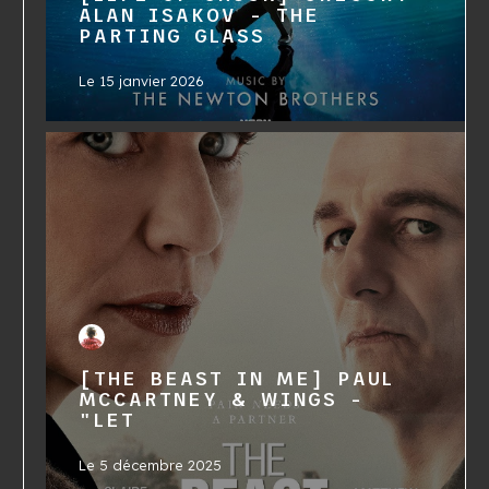
ALAN ISAKOV - THE
PARTING GLASS
Le
15 janvier 2026
[THE BEAST IN ME] PAUL
MCCARTNEY & WINGS -
"LET
Le
5 décembre 2025