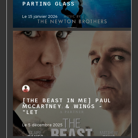
PARTING GLASS
Le
15 janvier 2026
[THE BEAST IN ME] PAUL
MCCARTNEY & WINGS -
"LET
Le
5 décembre 2025