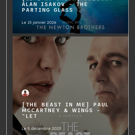
ALAN ISAKOV - THE
PARTING GLASS
Le
15 janvier 2026
[THE BEAST IN ME] PAUL
MCCARTNEY & WINGS -
"LET
Le
5 décembre 2025