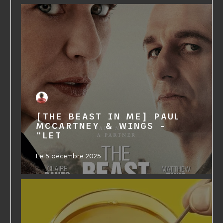
[THE BEAST IN ME] PAUL
MCCARTNEY & WINGS -
"LET
Le
5 décembre 2025