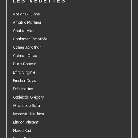
LES VEDETTES
Abelanski Lionel
Amalric Mathieu
Chabat Alain
Chalamet Timothée
Cohen Jonathan
Colman Olivia
Duris Romain
Efira Virginie
Fincher David
Foïs Marina
Gadebois Grégory
Giraudeau Sara
Kassovitz Mathieu
Lindon Vincent
Merad Kad