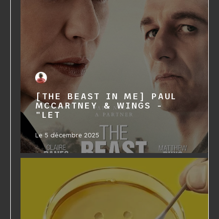
[THE BEAST IN ME] PAUL
MCCARTNEY & WINGS -
"LET
Le
5 décembre 2025