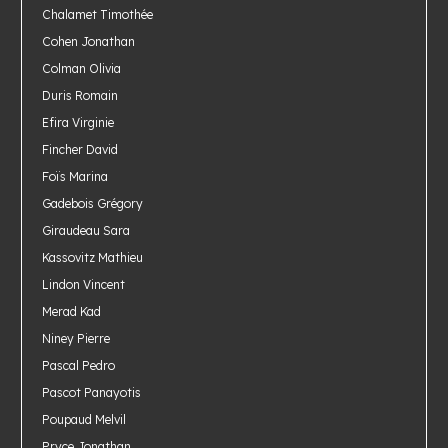
Chalamet Timothée
Cohen Jonathan
Colman Olivia
Duris Romain
Efira Virginie
Fincher David
Foïs Marina
Gadebois Grégory
Giraudeau Sara
Kassovitz Mathieu
Lindon Vincent
Merad Kad
Niney Pierre
Pascal Pedro
Pascot Panayotis
Poupaud Melvil
Pryce Jonathan