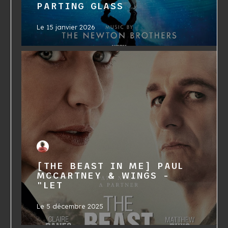
PARTING GLASS
Le
15 janvier 2026
[THE BEAST IN ME] PAUL
MCCARTNEY & WINGS -
"LET
Le
5 décembre 2025