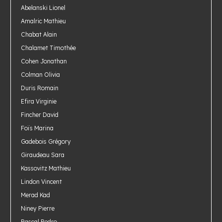
Abelanski Lionel
Amalric Mathieu
Chabat Alain
Chalamet Timothée
Cohen Jonathan
Colman Olivia
Duris Romain
Efira Virginie
Fincher David
Foïs Marina
Gadebois Grégory
Giraudeau Sara
Kassovitz Mathieu
Lindon Vincent
Merad Kad
Niney Pierre
Pascal Pedro