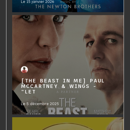
Le
15 janvier 2026
[THE BEAST IN ME] PAUL
MCCARTNEY & WINGS -
"LET
Le
5 décembre 2025