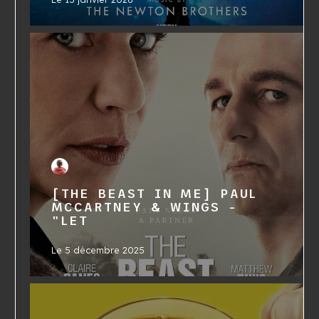
[THE BEAST IN ME] PAUL
MCCARTNEY & WINGS -
"LET
Le
5 décembre 2025