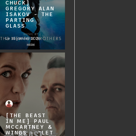
CHUCK]
GREGORY ALAN
ISAKOV - THE
PARTING
GLASS
Le
15 janvier 2026
[THE BEAST
IN ME] PAUL
MCCARTNEY &
WINGS - "LET