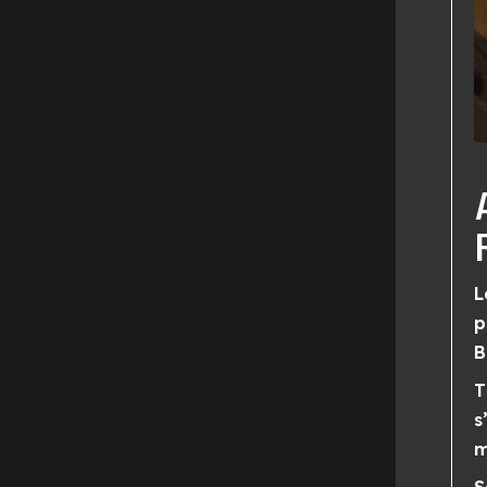
L
p
B
T
s
m