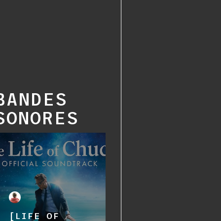
BANDES
SONORES
[LIFE OF