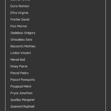
Duris Romain
Efira Virginie
Fincher David
Foïs Marina
Gadebois Grégory
Giraudeau Sara
Kassovitz Mathieu
Lindon Vincent
Merad Kad
Niney Pierre
Pascal Pedro
Pascot Panayotis
Poupaud Melvil
Pryce Jonathan
Qualley Margaret
Quenard Raphaël