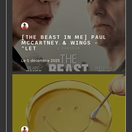
[THE BEAST IN ME] PAUL
MCCARTNEY & WINGS -
"LET
Le
5 décembre 2025