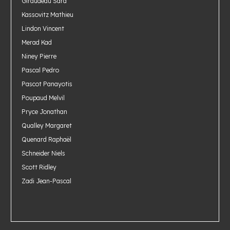
Giraudeau Sara
Kassovitz Mathieu
Lindon Vincent
Merad Kad
Niney Pierre
Pascal Pedro
Pascot Panayotis
Poupaud Melvil
Pryce Jonathan
Qualley Margaret
Quenard Raphaël
Schneider Niels
Scott Ridley
Zadi Jean-Pascal