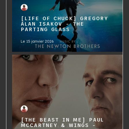
[LIFE OF CHUCK] GREGORY
ALAN ISAKOV - THE
PARTING GLASS
Le
15 janvier 2026
[THE BEAST IN ME] PAUL
MCCARTNEY & WINGS -