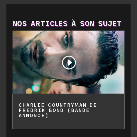
NOS ARTICLES À SON SUJET
Lecteur
Code 150: Unknown error.
vidéo
Télécharger le fichier: https://www.youtube.com/watch?
v=53I25ye9nmE&_=1
CHARLIE COUNTRYMAN DE
FREDRIK BOND (BANDE
ANNONCE)