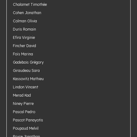
Chalamet Timothée
Cohen Jonathan
Colman Olivia
Duris Romain
Efira Virginie
Fincher David
Foïs Marina
Gadebois Grégory
Giraudeau Sara
Kassovitz Mathieu
Lindon Vincent
Merad Kad
Niney Pierre
Pascal Pedro
Pascot Panayotis
Poupaud Melvil
Pryce Jonathan