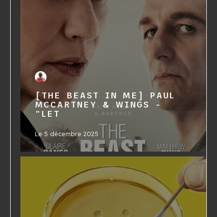
[THE BEAST IN ME] PAUL
MCCARTNEY & WINGS -
"LET
Le
5 décembre 2025