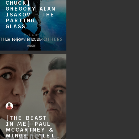
CHUCK]
GREGORY ALAN
ISAKOV - THE
PARTING
GLASS
Le
15 janvier 2026
[THE BEAST
IN ME] PAUL
MCCARTNEY &
WINGS - "LET