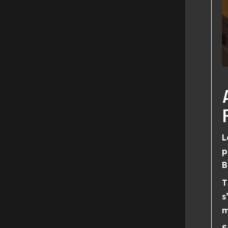
L
p
B
T
s
m