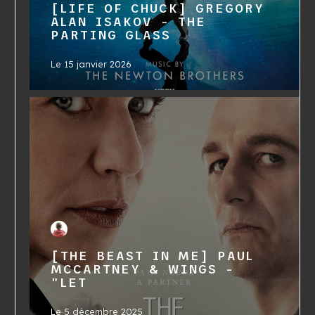
[LIFE OF CHUCK] GREGORY
ALAN ISAKOV - THE
PARTING GLASS
Le
15 janvier 2026
[THE BEAST IN ME] PAUL
MCCARTNEY & WINGS -
"LET
Le
5 décembre 2025