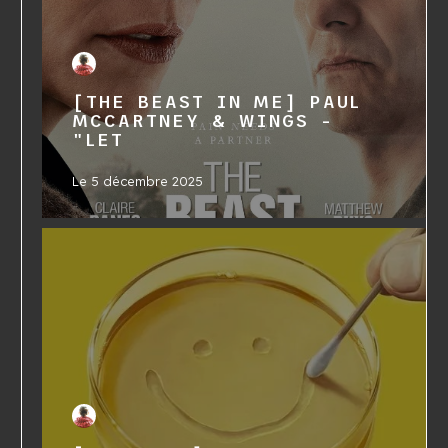
[THE BEAST IN ME] PAUL
MCCARTNEY & WINGS -
"LET
Le
5 décembre 2025