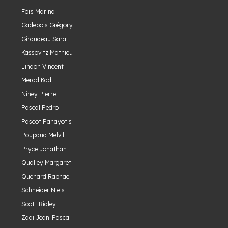
Foïs Marina
Gadebois Grégory
Giraudeau Sara
Kassovitz Mathieu
Lindon Vincent
Merad Kad
Niney Pierre
Pascal Pedro
Pascot Panayotis
Poupaud Melvil
Pryce Jonathan
Qualley Margaret
Quenard Raphaël
Schneider Niels
Scott Ridley
Zadi Jean-Pascal