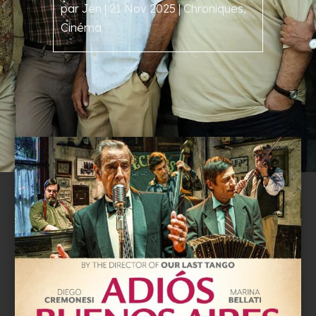
par
Jen
|
21 Nov 2025
|
Chroniques
,
Cinéma