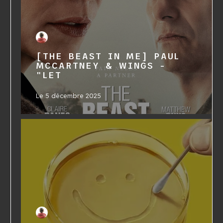
[THE BEAST IN ME] PAUL
MCCARTNEY & WINGS -
"LET
Le
5 décembre 2025