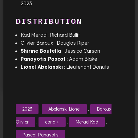
2023
DISTRIBUTION
Kad Merad : Richard Bullit
Olivier Baroux : Douglas Riper
Shirine Boutella
: Jessica Carson
Panayotis Pascot
: Adam Blake
Lionel Abelanski
: Lieutenant Donuts
.
.
2023
Abelanski Lionel
Baroux
.
.
.
Olivier
canal+
Merad Kad
Pascot Panayotis