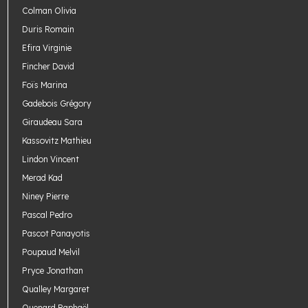
Colman Olivia
Duris Romain
Efira Virginie
Fincher David
Foïs Marina
Gadebois Grégory
Giraudeau Sara
Kassovitz Mathieu
Lindon Vincent
Merad Kad
Niney Pierre
Pascal Pedro
Pascot Panayotis
Poupaud Melvil
Pryce Jonathan
Qualley Margaret
Quenard Raphaël