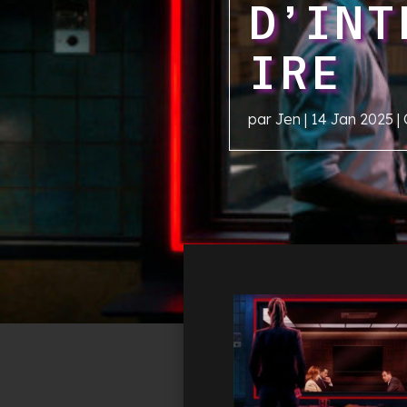
D’INT
IRE
par
Jen
|
14 Jan 2025
|