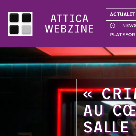
ACTUALIT
ATTICA
NEW

WEBZINE
PLATEFOR
« CRI
AU CŒ
SALLE