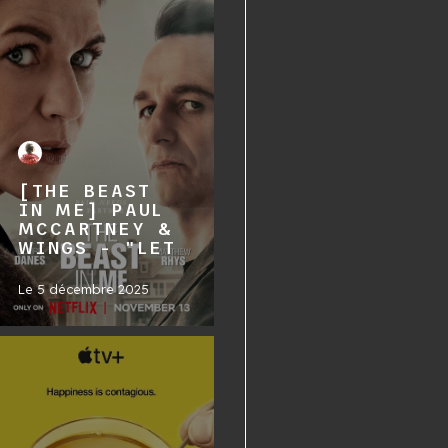
[THE BEAST
IN ME] PAUL
MCCARTNEY &
WINGS - "LET
Le
5 décembre 2025