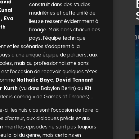
David
construit dans des studios
Kunal
madrilènes et cette unité de
, Eva
lieu se ressent évidemment à
th
l’image. Mais dans chacun des
pays, l’équipe technique
t et les scénarios s’adaptent à la
pays a une unique équipe de policiers, aux
ncales, mais au professionnalisme sans
s est l’occasion de recevoir quelques têtes
e comme
Nathalie Baye
,
David Tennant
r Kurth
(vu dans
Babylon Berlin)
ou
Kit
nter is coming » de
Games of Thrones
)…
i, les huis clos sont l’occasion de faire la
s d’acteur, aux dialogues précis et aux
emment les épisodes ne sont pas toujours
u la loi du genre, mais certains en