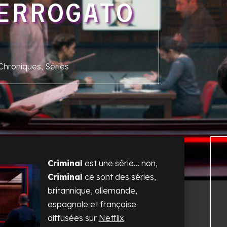
ERROGATO
Chroniques
,
Séries
Criminal
est une série… non,
Criminal
ce sont des séries,
britannique, allemande,
espagnole et française
diffusées sur
Netflix
.