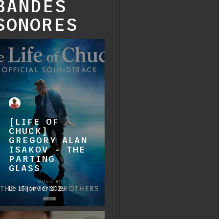
BANDES
SONORES
[LIFE OF
CHUCK]
GREGORY ALAN
ISAKOV - THE
PARTING
GLASS
Le
15 janvier 2026