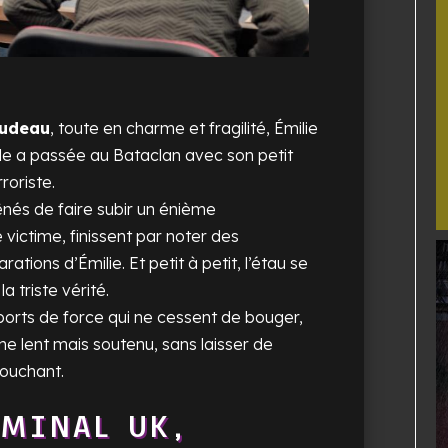
audeau
, toute en charme et fragilité, Émilie
elle a passée au Bataclan avec son petit
roriste.
nés de faire subir un énième
 victime, finissent par noter des
ations d’Émilie. Et petit à petit, l’étau se
a triste vérité.
orts de force qui ne cessent de bouger,
me lent mais soutenu, sans laisser de
touchant.
IMINAL UK,