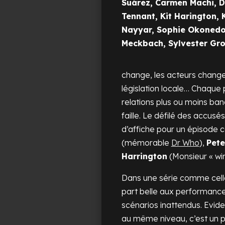
Suárez, Carmen Machi, 
Tennant, Kit Harington, 
Nayyar, Sophie Okonedo
Meckbach, Sylvester Gro
change, les acteurs changen
législation locale… Chaque 
relations plus ou moins ba
faille. Le défilé des accusé
d’affiche pour un épisod
(mémorable
Dr Who
),
Pete
Harrington
(Monsieur « wi
Dans une série comme celle-c
part belle aux performance
scénarios inattendus. Evid
au même niveau, c’est un pe