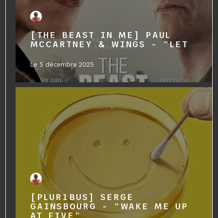
[THE BEAST IN ME] PAUL
MCCARTNEY & WINGS - "LET
Le
5 décembre 2025
[PLUR1BUS] SERGE
GAINSBOURG - "WAKE ME UP
AT FIVE"