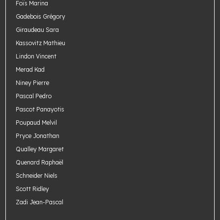
Foïs Marina
Gadebois Grégory
Giraudeau Sara
Kassovitz Mathieu
Lindon Vincent
Merad Kad
Niney Pierre
Pascal Pedro
Pascot Panayotis
Poupaud Melvil
Pryce Jonathan
Qualley Margaret
Quenard Raphaël
Schneider Niels
Scott Ridley
Zadi Jean-Pascal