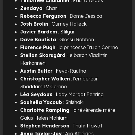
Timothée Chalamet
: Paul Atréides
Zendaya
: Chani
Rebecca Ferguson
: Dame Jessica
Josh Brolin
: Gurney Halleck
Javier Bardem
: Stilgar
Dave Bautista
: Glossu Rabban
Florence Pugh
: la princesse Irulan Corrino
Stellan Skarsgård
: le baron Vladimir
Harkonnen
Austin Butler
: Feyd-Rautha
Christopher Walken
: l'empereur
Shaddam IV Corrino
Léa Seydoux
: Lady Margot Fenring
Souheila Yacoub
: Shishakli
Charlotte Rampling
: la révérende mère
Gaius Helen Mohiam
Stephen Henderson
: Thufir Hawat
Anya Taylor-Joy
: Alia Atréides