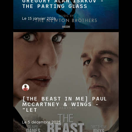
GREGORY ALAN ISAKOV -
THE PARTING GLASS
Le
15 janvier 2026
[THE BEAST IN ME] PAUL
MCCARTNEY & WINGS -
"LET
Le
5 décembre 2025