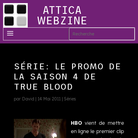
ATTICA
WEBZINE
SÉRIE: LE PROMO DE
LA SAISON 4 DE
TRUE BLOOD
par
David
|
14 Mai 2011
|
Séries
HBO
vient de mettre
en ligne le premier clip