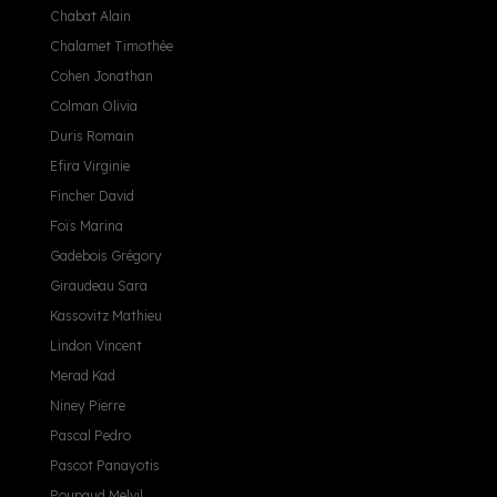
Chabat Alain
Chalamet Timothée
Cohen Jonathan
Colman Olivia
Duris Romain
Efira Virginie
Fincher David
Foïs Marina
Gadebois Grégory
Giraudeau Sara
Kassovitz Mathieu
Lindon Vincent
Merad Kad
Niney Pierre
Pascal Pedro
Pascot Panayotis
Poupaud Melvil