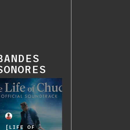
BANDES
SONORES
[LIFE OF