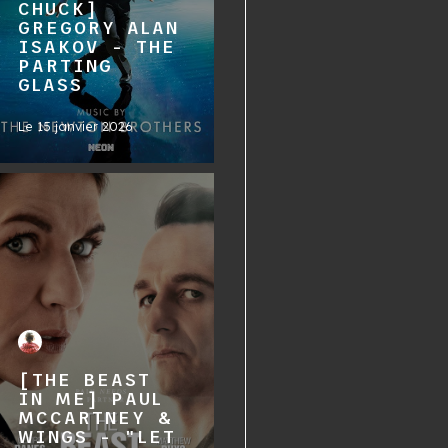
CHUCK]
GREGORY ALAN
ISAKOV - THE
PARTING
GLASS
Le
15 janvier 2026
[THE BEAST
IN ME] PAUL
MCCARTNEY &
WINGS - "LET