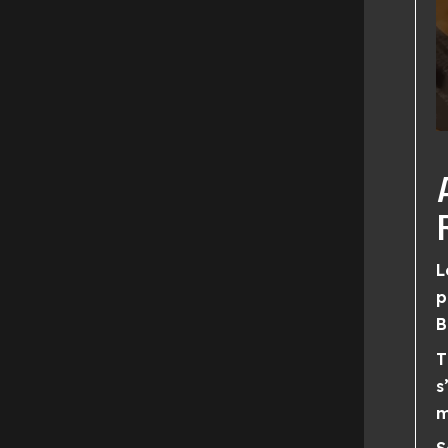
L
p
B
T
s
m