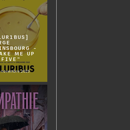
LUR1BUS]
RGE
INSBOURG -
AKE ME UP
 FIVE"
2 novembre 2025