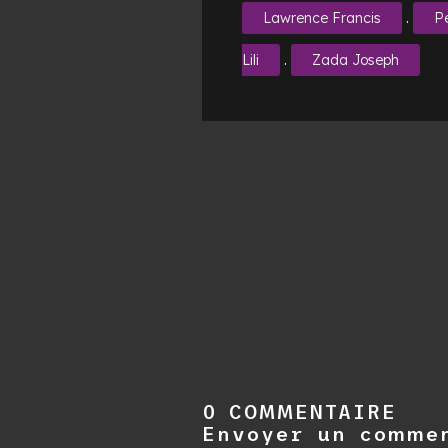
.
Lawrence Francis
P
.
Lili
Zada Joseph
0 COMMENTAIRE
Envoyer un comme