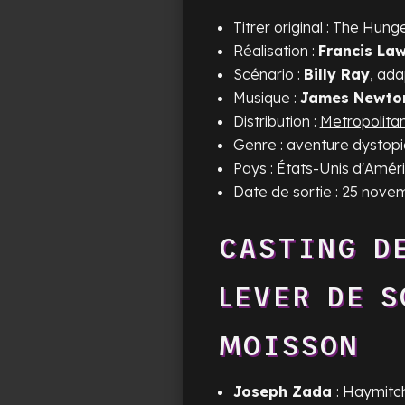
Titrer original :
The Hunge
Réalisation :
Francis La
Scénario :
Billy Ray
, ad
Musique :
James Newto
Distribution :
Metropolita
Genre : aventure dystop
Pays : États-Unis d'Améri
Date de sortie : 25 nov
CASTING 
LEVER DE S
MOISSON
Joseph Zada
: Haymitc