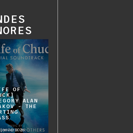
NDES
NORES
IFE OF
UCK]
EGORY ALAN
AKOV - THE
RTING
ASS
 janvier 2026