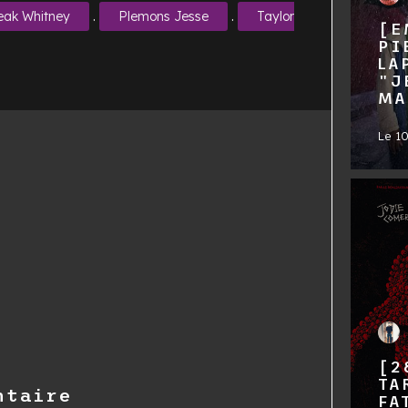
.
.
eak Whitney
Plemons Jesse
Taylor
[E
PI
LA
"J
MA
Le
1
[2
TA
ntaire
FA