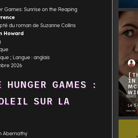
r Games: Sunrise on the Reaping
wrence
apté du roman de Suzanne Collins
n Howard
n
ique
que ; Langue : anglais
embre 2026
[T
IN
DE
HUNGER GAMES :
MC
WI
OLEIL SUR LA
Le
5
h Abernathy