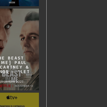
HE BEAST
 ME] PAUL
CARTNEY &
NGS - "LET
 décembre 2025