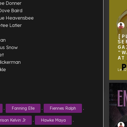
lee Donner
Dove Baird
que Heavensbee
etee Latier
[P
gan
SE
GA
nus Snow
"W
et
AT
Flickerman
ckle
Le
1
.
.
.
Fanning Elle
Fiennes Ralph
.
.
rison Kelvin Jr
Hawke Maya