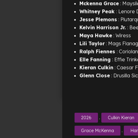
Mckenna Grace
: Maysi
Whitney Peak
: Lenore 
Jesse Plemons
: Plutar
Kelvin Harrison Jr.
: Be
Maya Hawke
: Wiress
Lili Taylor
: Mags Flana
Ralph Fiennes
: Coriola
Elle Fanning
: Effie Trink
Kieran Culkin
: Caesar 
Glenn Close
: Drusilla Si
.
2026
Culkin Kieran
.
Grace McKenna
Har