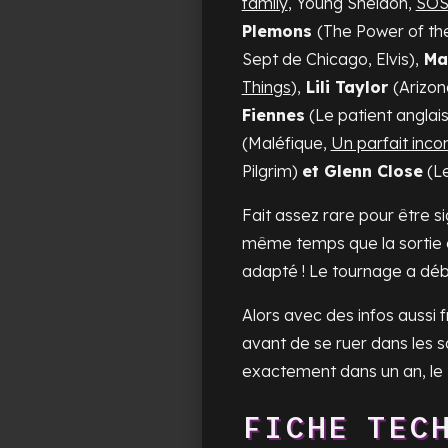
family
, Young Sheldon,
SOS
Plemons
(
The Power of th
Sept de Chicago, Elvis
),
Ma
Things
),
Lili Taylor
(
Arizo
Fiennes
(
Le patient anglai
(
Maléfique,
Un parfait inco
Pilgrim
)
et Glenn Close
(
L
Fait assez rare pour être si
même temps que la sortie 
adapté ! Le tournage a déb
Alors avec des infos aussi f
avant de se ruer dans les sa
exactement dans un an, le
FICHE TEC