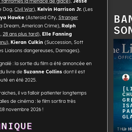
 fantômes la menace de glace
),
Jesse
e Dog,
Civil War
),
Kelvin Harrison Jr.
(
Les
BA
ya Hawke
(
Asteroid City,
Stranger
na Dream, American Crime
),
Ralph
SO
s,
28 ans plus tard
),
Elle Fanning
nnu
),
Kieran Culkin
(
Succession, Sott
es Liaisons dangereuses, Damages
).
gnalé : la sortie du film a été annoncée en
du livre de
Suzanne Collins
dont il est
uté en été 2025.
[L
raiches, il va falloir patienter longtemps
CH
GR
lles de cinéma : le film sortira très
IS
 18 novembre 2026 !
PA
GL
HNIQUE
Le
15