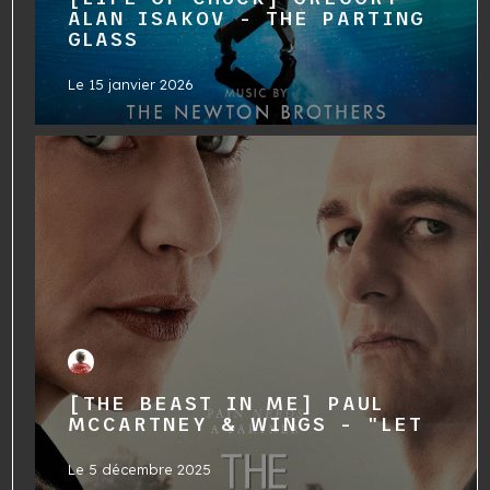
ALAN ISAKOV - THE PARTING
GLASS
Le
15 janvier 2026
[THE BEAST IN ME] PAUL
MCCARTNEY & WINGS - "LET
Le
5 décembre 2025