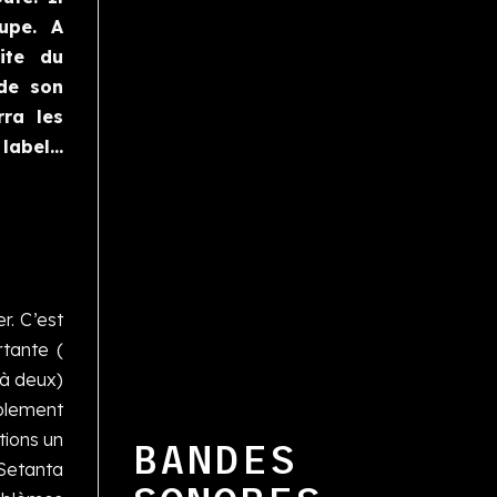
upe. A
ite du
 de son
rra les
 label…
r. C’est
tante (
 à deux)
ablement
tions un
BANDES
 Setanta