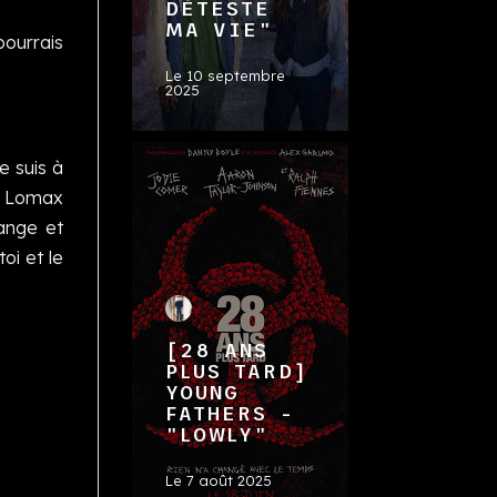
DÉTESTE
MA VIE"
pourrais
Le
10 septembre
2025
e suis à
an Lomax
ange et
oi et le
[28 ANS
PLUS TARD]
YOUNG
FATHERS -
"LOWLY"
Le
7 août 2025