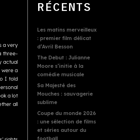
RÉCENTS
Les matins merveilleux
: premier film délicat
s a very
d’Avril Besson
a three-
The Debut : Julianne
y actual
Moore s’initie à la
e were a
comédie musicale
o I told
Sa Majesté des
personal
Mouches : sauvagerie
ok a lot
sublime
ther all
Coupe du monde 2026
: une sélection de films
et séries autour du
football
’ rights