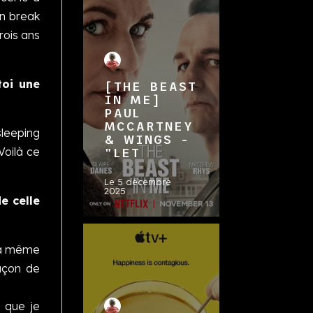
un break
rois ans
toi une
[THE BEAST
IN ME]
PAUL
MCCARTNEY
sleeping
& WINGS -
Voilà ce
"LET
Le
5 décembre
2025
e celle
 la même
açon de
 que je