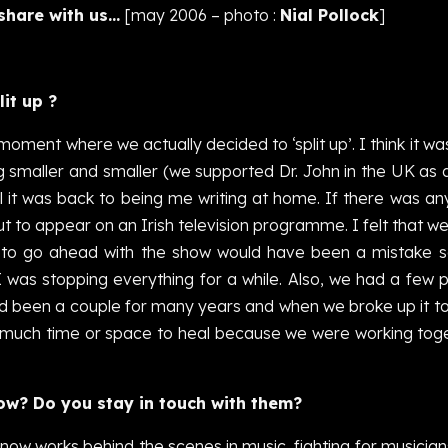
share with us…
[may 2006 – photo :
Nial Pollock
]
it up ?
 moment where we actually decided to ‘split up’. I think it wa
g smaller and smaller (we supported Dr. John in the UK as 
il it was back to being me writing at home. If there was an
 to appear on an Irish television programme. I felt that w
at to go ahead with the show would have been a mistake s
I was stopping everything for a while. Also, we had a few 
ad been a couple for many years and when we broke up it to
d much time or space to heal because we were working toge
w? Do you stay in touch with them?
 now works behind the scenes in music, fighting for musicians