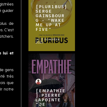
gistrées
[PLUR1BUS]
é guider
SERGE
GAINSBOUR
G - "WAKE
 plus de
ME UP AT
FIVE"
s. C’est
atchers.
Le
12 novembre
2025
 lui et
 de gens
été très
ois que
ir notre
[EMPATHIE
] PIERRE
LAPOINTE -
"JE