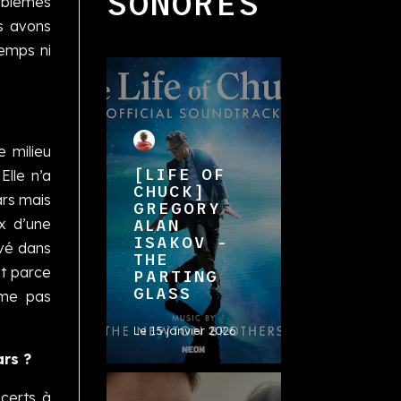
SONORES
oblèmes
s avons
emps ni
e milieu
[LIFE OF
Elle n’a
CHUCK]
ars mais
GREGORY
x d’une
ALAN
ISAKOV -
uvé dans
THE
nt parce
PARTING
GLASS
ême pas
Le
15 janvier 2026
ars ?
certs à