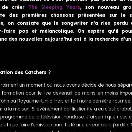
t de créer
The Sleeping Years
, son nouveau gro
ute des premières chansons présentées sur le s
e, on constate que le songwriter n’a rien perdu
r-faire pop et mélancolique. On espère qu’il pou
nne des nouvelles aujourd’hui est à la recherche d’un
ration des Catchers ?
 eu vraiment un moment où nous avons décidé de nous sépare
formation pour le live devenait de moins en moins impor
 John au Royaume-Uni à trois et fait notre dernière tournée
ant à la maison. Si événement particulier il y a eu c’est prob
 programme de la télévision irlandaise. J’ai senti que nous é
t que faire l’émission aurait été une erreur alors j’ai dit à