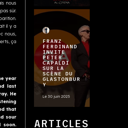
ais nous
pas sûr.
arition.
t il y a
ec nous,
FRANZ
erts, ça
FERDINAND
INVITE
PETER
CAPALDI
SUR LA
SCÈNE DU
he year
GLASTONBUR
Y
nd last
ray. He
Le
30 juin 2025
stening
ed that
nd sour
ARTICLES
l soon.