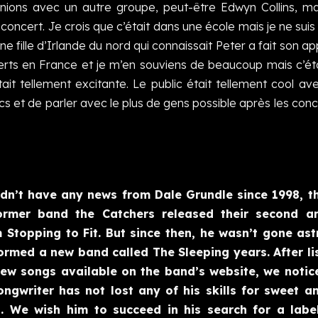
urnions avec un autre groupe, peut-être Edwyn Collins, m
concert. Je crois que c’était dans une école mais je ne suis 
e fille d’Irlande du nord qui connaissait Peter a fait son app
erts en France et je m’en souviens de beaucoup mais c’étai
it tellement excitante. Le public était tellement cool av
cs et de parler avec le plus de gens possible après les conc
dn’t have any news from Dale Grundle since 1998, t
ormer band the Catchers released their second a
 Stopping to Fit. But since then, he wasn’t gone ast
formed a new band called The Sleeping years. After li
few songs available on the band’s website, we notic
ongwriter has not lost any of his skills for sweet a
. We wish him to succeed in his search for a labe