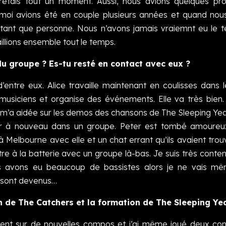
rrêtais tout un moment. Aussi, nous avions quelques pr
 moi avions été en couple plusieurs années et quand nou
nt que personne. Nous n’avons jamais vraiemnt eu le t
illions ensemble tout le temps.
u groupe ? Es-tu resté en contact avec eux ?
d’entre eux. Alice travaille maintenant en coulisses dans l
 musiciens et organise des événements. Elle va très bien. 
e m’a aidée sur les demos des chansons de The Sleeping Ye
iquer à nouveau dans un groupe. Peter est tombé amoureu
 à Melbourne avec elle et un chat errant qu’ils avaient tro
tre à la batterie avec un groupe là-bas. Je suis très conte
us avons eu beaucoup de bassistes alors je ne vais m
s sont devenus…
fin de The Catchers et la formation de The Sleeping Ye
ent sur de nouvelles compos et j’ai même joué deux con