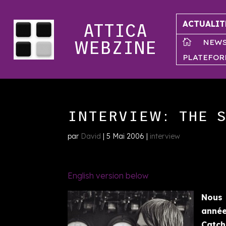
ACTUALIT
ATTICA
NEW

WEBZINE
PLATEFOR
INTERVIEW: THE 
par
David
|
5 Mai 2006
|
interview
English version below
Nous 
année
Catch