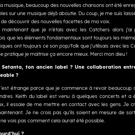
a musique, beaucoup des nouvelles chansons ont été enre
s sur une musique déjà aboutie. Du coup, je me suis laiss
s de découvrir des nouvelles facettes de ma voix.
 maintenant que je n’étais avec les Catchers alors j’ai
rois que les éléments fondamentaux sont toujours les même
iques ont toujours ce son pop/folk que j’utilisais avec les C
e pratique je maîtrise ça encore mieux. Merci mon dieu !
Setanta, ton ancien label ? Une collaboration entre
geable ?
. C’est étrange parce que je commence à revoir beaucoup
dres. Keith du label est venu à quelques concerts et a 
 il essaie de me mettre en contact avec les gens. Je cr
aintenant. Je ne crois pas qu’ils soient en mesure de sort
e ne vois pas comment cela aurait été possible.
ourd’hui ?