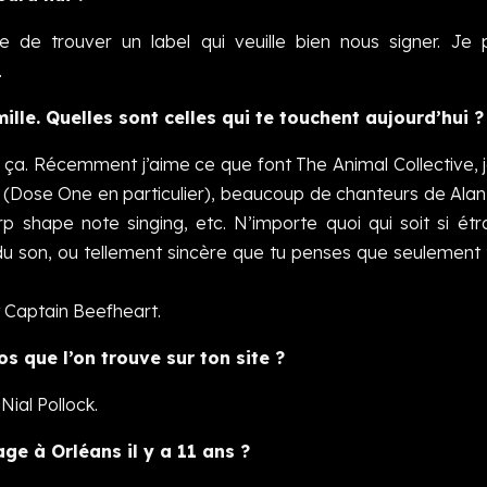
e de trouver un label qui veuille bien nous signer. Je 
.
lle. Quelles sont celles qui te touchent aujourd’hui ?
s ça. Récemment j’aime ce que font The Animal Collective, j
on (Dose One en particulier), beaucoup de chanteurs de Al
shape note singing, etc. N’importe quoi qui soit si étr
é du son, ou tellement sincère que tu penses que seulement t
t Captain Beefheart.
os que l’on trouve sur ton site ?
ial Pollock.
ge à Orléans il y a 11 ans ?