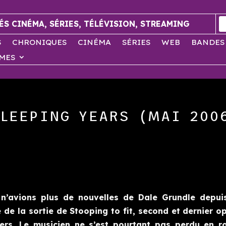
ÉS CINÉMA, SÉRIES, TÉLÉVISION, STREAMING
S
CHRONIQUES
CINÉMA
SÉRIES
WEB
BANDES
MES
SLEEPING YEARS (MAI 200
n’avions plus de nouvelles de Dale Grundle depui
 de la sortie de Stooping to fit, second et dernier o
ers. Le musicien ne s’est pourtant pas perdu en ro