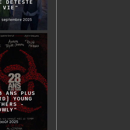
E DÉTESTE
 VIE"
0 septembre 2025
8 ANS PLUS
RD] YOUNG
THERS -
OWLY"
août 2025