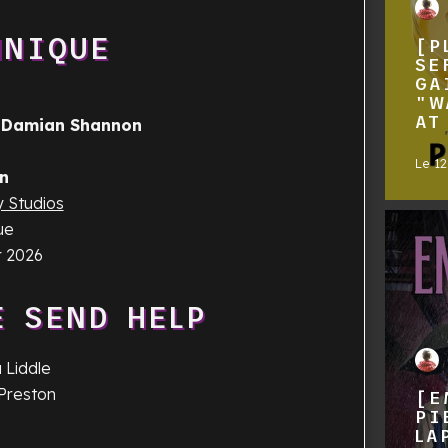
HNIQUE
[P
SE
GA
"W
AT
t
Damian Shannon
Le
1
n
y Studios
ue
r 2026
E SEND HELP
a Liddle
 Preston
[E
PI
LA