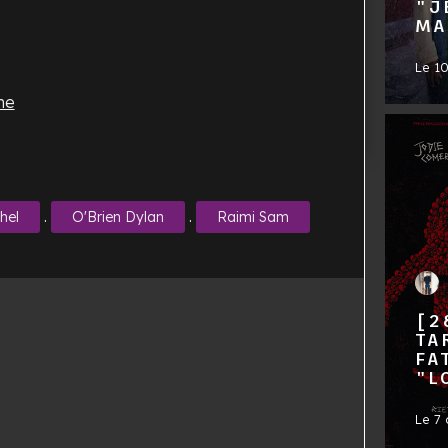
"J
MA
Le
1
me
.
.
hel
O'Brien Dylan
Raimi Sam
[2
TA
FA
"L
Le
7 