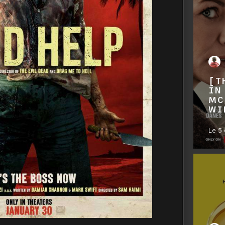
[T
IN
MC
WI
Le
5