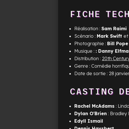
FICHE TEC
Réalisation :
Sam Raimi
Scénario :
Mark Swift
e
Photographie :
Bill Pope
Musique :
: Danny Elfma
Distribution :
20th Centur
Genre : Comédie horrifiq
Date de sortie : 28 janvie
CASTING D
Rachel McAdams
: Lind
Dylan O'Brien
: Bradley
Edyll Ismail
Dennis Haysbert