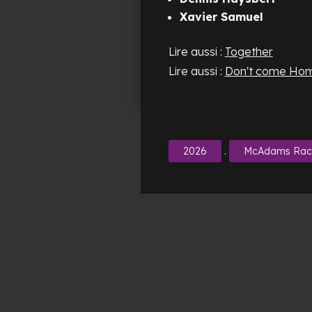
Xavier Samuel
Lire aussi :
Together
Lire aussi :
Don't come Ho
.
2026
McAdams Rac