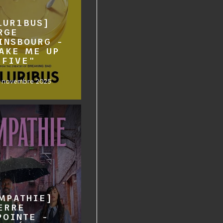
LUR1BUS]
RGE
INSBOURG -
AKE ME UP
 FIVE"
2 novembre 2025
MPATHIE]
ERRE
POINTE -