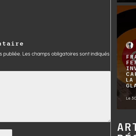
ntaire
 publiée.
Les champs obligatoires sont indiqués
FR
FE
IN
CA
LA
GL
Le
30
AR