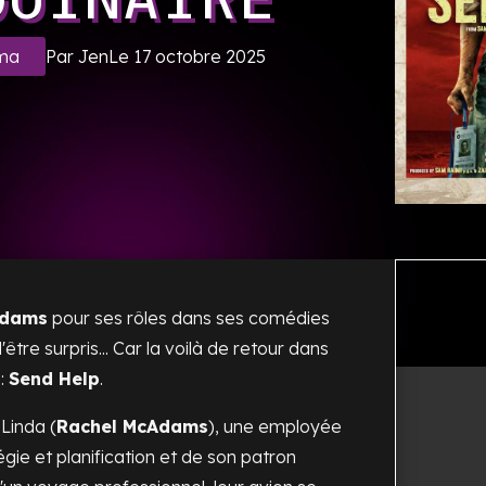
Par Jen
Le 17 octobre 2025
ma
Adams
pour ses rôles dans ses comédies
tre surpris... Car la voilà de retour dans
:
Send Help
.
 Linda (
Rachel McAdams
), une employée
gie et planification et de son patron