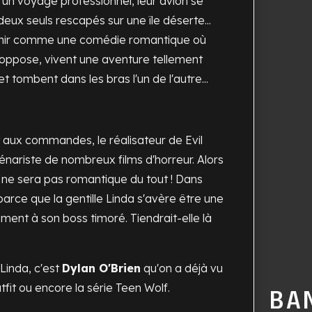
'un voyage professionnel, leur avion se
 deux seuls rescapés sur une île déserte...
 finir comme une comédie romantique où
oppose, vivent une aventure tellement
t tombent dans les bras l'un de l'autre...
t aux commandes, le réalisateur de
Evil
énariste de nombreux films d'horreur. Alors
 ne sera pas romantique du tout ! Dans
 parce que la gentille Linda s'avère être une
ment à son boss timoré. Tiendrait-elle là
 Linda, c'est
Dylan O'Brien
qu'on a déjà vu
fit
ou encore la série
Teen Wolf
.
BA